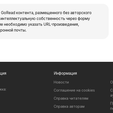
 GoRead контента, размещенного без авторского
а интеллектуальную собственность через форму
ме необходимо указать URL-произведения,
ронной почты.
рмация
Информация
Новости
О
жка:
Соглашение на cookies
С
а
Справка читателям
П
Справка авторам
п