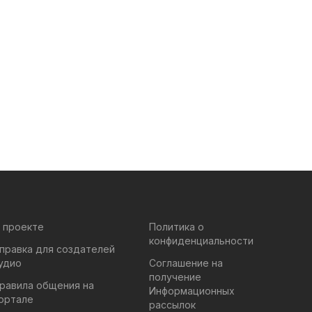
 проекте
Политика о
конфиденциальности
правка для создателей
удио
Соглашение на
получение
равила общения на
Информационных
ортале
рассылок