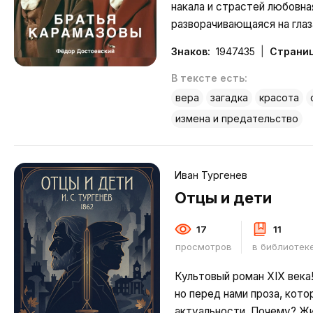
накала и страстей любовна
разворачивающаяся на глаз
драма, сложные психологи
Знаков:
1947435
Страниц
множество вплетенных в о
остросюжетных линий — в
В тексте есть:
Подробнее
вера
загадка
красота
измена и предательство
Иван Тургенев
Отцы и дети
17
11
просмотров
в библиотек
Культовый роман XIX века!
но перед нами проза, кото
актуальности. Почему? Ж