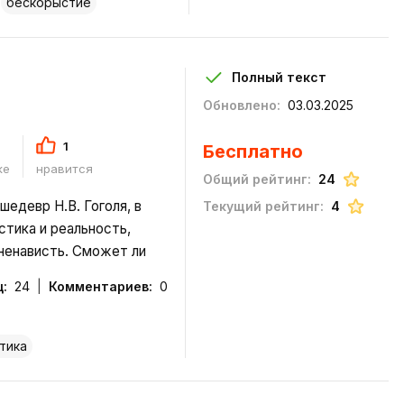
бескорыстие
Полный текст
Обновлено:
03.03.2025
1
Бесплатно
ке
нравится
Общий рейтинг:
24
шедевр Н.В. Гоголя, в
Текущий рейтинг:
4
тика и реальность,
 ненависть. Сможет ли
 устоять перед
:
24
Комментариев:
0
панночка кто: самая
тика