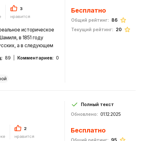
3
Бесплатно
е
нравится
Общий рейтинг:
86
реальное историческое
Текущий рейтинг:
20
амиля, в 1851 году
усских, а в следующем
е бежать в горы.
:
89
Комментариев:
0
способность всецело
рой
Полный текст
Обновлено:
01.12.2025
2
Бесплатно
еке
нравится
Общий рейтинг:
95