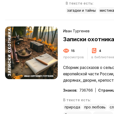
беспроигрышный вариант
В тексте есть:
слухи о том, что
загадки и тайны
мистик
Подробнее
Иван Тургенев
Записки охотник
15
4
просмотров
в библиотек
Сборник рассказов о сель
европейской части России
дворянах, дворне, крепос
крестьянах, об их быте и 
Знаков:
736766
Страниц
характеров: скаредности 
и благородстве, любви и об
В тексте есть:
Подробнее
природа
про любовь
сл