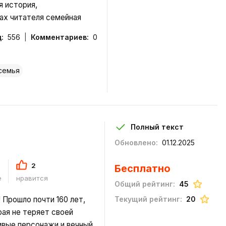
я история,
ах читателя семейная
ческие перипетии,
:
556
Комментариев:
0
сновную канву других
се
семья
Полный текст
Обновлено:
01.12.2025
2
Бесплатно
е
нравится
Общий рейтинг:
45
 Прошло почти 160 лет,
Текущий рейтинг:
20
рая не теряет своей
ивые персонажи и вечный