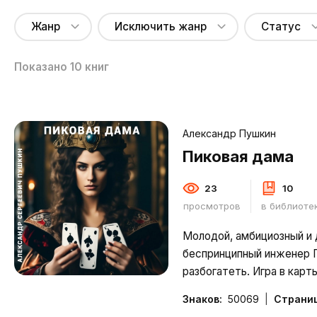
Жанр
Исключить жанр
Статус
Показано
10
книг
Александр Пушкин
Пиковая дама
23
10
просмотров
в библиоте
Молодой, амбициозный и
беспринципный инженер 
разбогатеть. Игра в кар
подходящим, но слишком
Знаков:
50069
Страниц
средством. Герман готов 