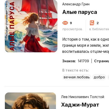
Александр Грин
Алые паруса
9
2
просмотров
в библиоте
История о том, как в одн
границе моря и земли, жи
воспитывалась отцом-мор
это время, где-то на дру
Знаков:
141709
Страниц
моря, жил мальчик. Звали 
окружен и отцом, и л
В тексте есть:
Подробнее
вечная любовь
добро
Лев Николаевич Толстой
Хаджи-Мурат