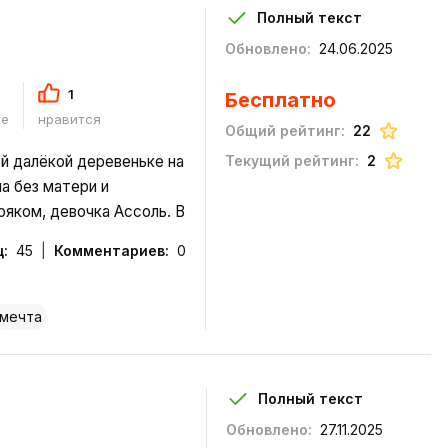
Полный текст
Обновлено:
24.06.2025
1
Бесплатно
ке
нравится
Общий рейтинг:
22
ой далёкой деревеньке на
Текущий рейтинг:
2
ла без матери и
яком, девочка Ассоль. В
гом краю земли, вдали от
:
45
Комментариев:
0
его Грей. Он был
мечта
Полный текст
Обновлено:
27.11.2025