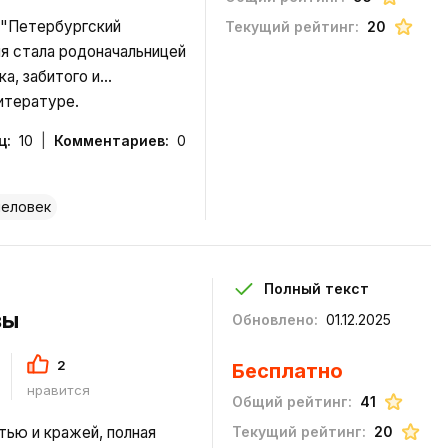
 "Петербургский
Текущий рейтинг:
20
ля стала родоначальницей
а, забитого и
литературе.
ц:
10
Комментариев:
0
человек
Полный текст
вы
Обновлено:
01.12.2025
2
Бесплатно
нравится
Общий рейтинг:
41
тью и кражей, полная
Текущий рейтинг:
20