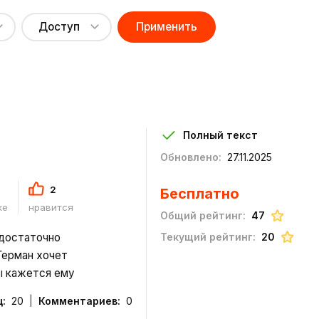
Доступ
Полный текст
Обновлено:
27.11.2025
2
Бесплатно
ке
нравится
Общий рейтинг:
47
 достаточно
Текущий рейтинг:
20
Герман хочет
ты кажется ему
 рискованным
:
20
Комментариев:
0
играть, но только зная