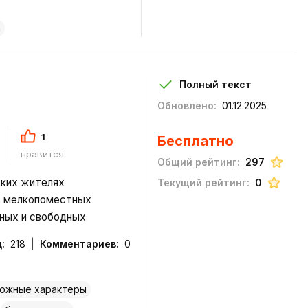
. В обществе ходят
а
Полный текст
а
Обновлено:
01.12.2025
1
Бесплатно
е
нравится
Общий рейтинг:
297
ских жителях
Текущий рейтинг:
0
, мелкопоместных
тных и свободных
обычаях, сложности
:
218
Комментариев:
0
и бескорыстии, подлости
мане, и кр
ожные характеры