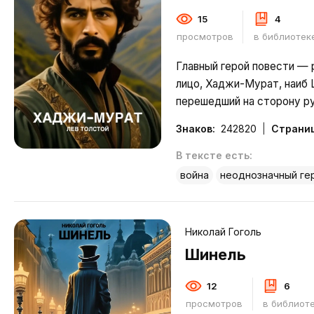
15
4
просмотров
в библиотек
Главный герой повести — 
лицо, Хаджи-Мурат, наиб Ш
перешедший на сторону р
году погибший при попытк
Знаков:
242820
Страниц
Толстого восхищала его 
отдаваться начат
В тексте есть:
Подробнее
война
неоднозначный ге
Николай Гоголь
Шинель
12
6
просмотров
в библиот