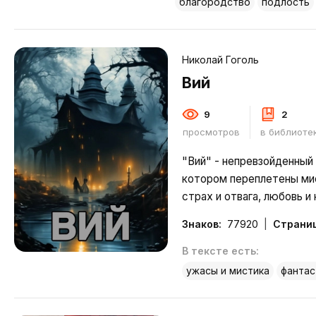
благородство
подлость
Николай Гоголь
Вий
9
2
просмотров
в библиоте
"Вий" - непревзойденный 
котором переплетены мис
страх и отвага, любовь и
главный герой Хома Брут
Знаков:
77920
Страниц
красавицей панночкой? А 
красивая девушка, кот
В тексте есть:
Подробнее
ужасы и мистика
фантас