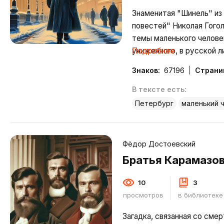
Знаменитая "Шинель" из
повестей" Николая Гого
темы маленького человек
униженного, в русской 
Подробнее
Знаков:
67196
Страни
В тексте есть:
Петербург
маленький 
Фёдор Достоевский
Братья Карамазо
10
3
просмотров
в библиотеке
Загадка, связанная со смер