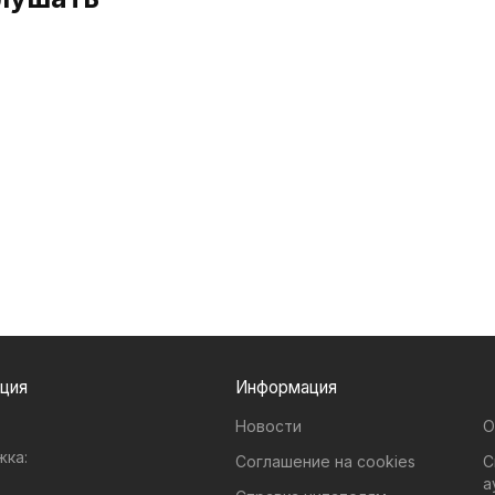
рмация
Информация
Новости
О
жка:
Соглашение на cookies
С
а