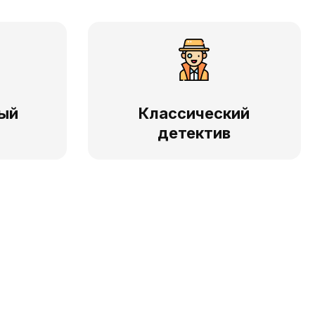
ый
Классический
детектив