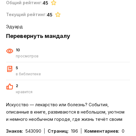
Общий рейтинг:
45
Текущий рейтинг:
45
Эдуард
Перевернуть мандалу
10
просмотров
5
в библиотеке
2
нравится
Искусство — лекарство или болезнь? События,
описанные в книге, развиваются в небольшом, уютном
и немного необычном городе, где жизнь течёт своим
чередом. Спокойную жизнь обитателей города меняет
Знаков:
543090
Страниц:
196
Комментариев:
0
появление главного ге