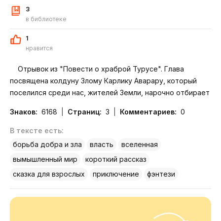
3
в библиотеке
1
нравится
Отрывок из "Повести о храброй Турусе". Глава
посвящена колдуну Злому Карлику Аварару, который
поселился среди нас, жителей Земли, нарочно отбирает
заработанное у тех, кто попал в его логово. Глава
Знаков:
6168
Страниц:
3
Комментариев:
0
немного раскрывает с
Подробнее
В тексте есть:
борьба добра и зла
власть
вселенная
вымышленный мир
короткий рассказ
сказка для взрослых
приключение
фэнтези