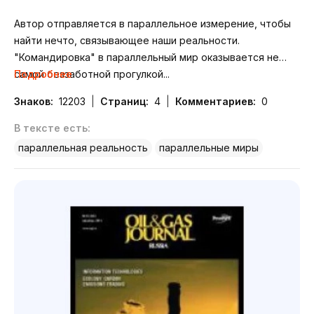
Автор отправляется в параллельное измерение, чтобы
найти нечто, связывающее наши реальности.
"Командировка" в параллельный мир оказывается не
самой беззаботной прогулкой...
Подробнее
Знаков:
12203
Страниц:
4
Комментариев:
0
В тексте есть:
параллельная реальность
параллельные миры