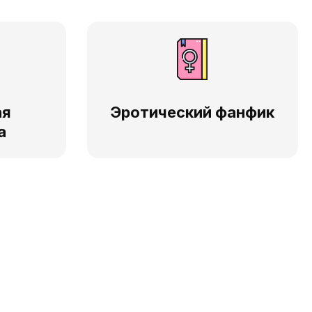
ая
Эротический фанфик
а