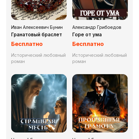
Иван Алексеевич Бунин
Александр Грибоедов
Гранатовый браслет
Горе от ума
Бесплатно
Бесплатно
Исторический любовный
Исторический любовный
роман
роман