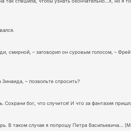
она так спешила, чтобы узнать окончательно…», но я т
вался.
и, смирной, – заговорил он суровым голосом, – Фрейт
а Зинаида, – позвольте спросить?
ь. Сохрани бог, что случится! И что за фантазия пришл
верь. В таком случае я попрошу Петра Васильевича… (