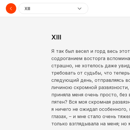
XIII
XIII
Я так был весел и горд весь эт
содроганием восторга вспоминал
страшно, не хотелось даже увид
требовать от судьбы, что теперь
следующий день, отправляясь во
личиною скромной развязности, 
приняла меня очень просто, без 
пятен? Вся моя скромная развяз
я ничего не ожидал особенного, 
глазах, – и мне стало очень тяж
только взглядывала на меня; но