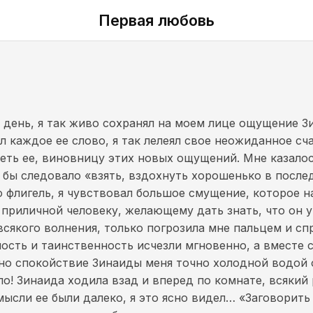
Первая любовь
от день, я так живо сохранял на моем лице ощущение З
 каждое ее слово, я так лелеял свое неожиданное сч
еть ее, виновницу этих новых ощущений. Мне казалос
 бы следовало «взять, вздохнуть хорошенько в послед
 флигель, я чувствовал большое смущение, которое н
приличной человеку, желающему дать знать, что он у
всякого волнения, только погрозила мне пальцем и спр
ность и таинственность исчезли мгновенно, а вместе 
но спокойствие Зинаиды меня точно холодной водой ок
ело! Зинаида ходила взад и вперед по комнате, всякий
 мысли ее были далеко, я это ясно видел… «Заговорить