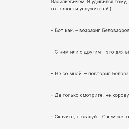
Васильевичем. Я удивился тому, 
готовности услужить ей.)
– Вот как, – возразил Беловзоро
– С ним или с другим – это для в
– Не со мной, – повторил Беловз
– Да только смотрите, не корову
– Скачите, пожалуй… С кем же эт