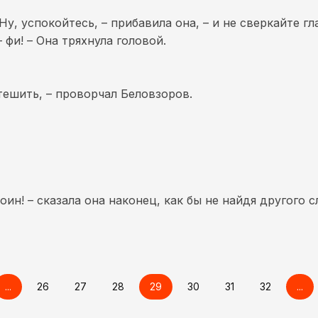
Ну, успокойтесь, – прибавила она, – и не сверкайте гл
 фи! – Она тряхнула головой.
тешить, – проворчал Беловзоров.
оин! – сказала она наконец, как бы не найдя другого с
...
26
27
28
29
30
31
32
...