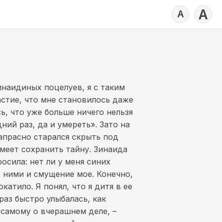
А
А
инаидиных поцелуев, я с таким
астие, что мне становилось даже
ь, что уже больше ничего нельзя
ний раз, да и умереть». Зато на
апрасно старался скрыть под
меет сохранить тайну. Зинаида
осила: нет ли у меня синих
с ними и смущение мое. Конечно,
атило. Я понял, что я дитя в ее
 раз быстро улыбалась, как
 самому о вчерашнем деле, –