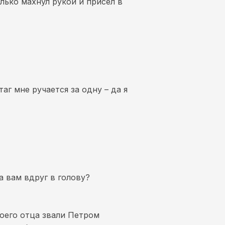
олько махнул рукой и присел в
аг мне ручается за одну – да я
а вам вдруг в голову?
Моего отца звали Петром