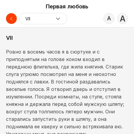
Первая любовь
А
А
VII
VII
Ровно в восемь часов я в сюртуке и с
приподнятым на голове коком входил в
переднюю флигелька, где жила княгиня. Старик
слуга угрюмо посмотрел на меня и неохотно
поднялся с лавки. В гостиной раздавались
веселые голоса. Я отворил дверь и отступил в
изумлении. Посреди комнаты, на стуле, стояла
княжна и держала перед собой мужскую шляпу;
вокруг стула толпилось пятеро мужчин. Они
старались запустить руки в шляпу, а она
поднимала ее кверху и сильно встряхивала ею.