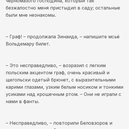
черномазого господина, который так
безжалостно меня пристыдил в саду; остальные
были мне незнакомы.
– Граф! – продолжала Зинаида, – напишите мсьё
Вольдемару билет.
– Это несправедливо, – возразил с легким
польским акцентом граф, очень красивый и
щегольски одетый брюнет, с выразительными
карими глазами, узким белым носиком и тонкими
усиками над крошечным ртом. – Они не играли с
нами в фанты.
– Несправедливо, – повторили Беловзоров и