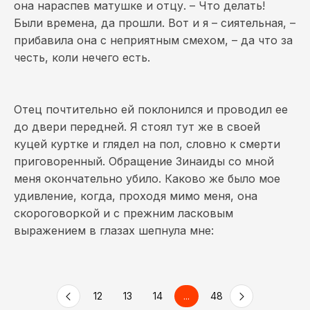
она нараспев матушке и отцу. – Что делать!
Были времена, да прошли. Вот и я – сиятельная, –
прибавила она с неприятным смехом, – да что за
честь, коли нечего есть.
Отец почтительно ей поклонился и проводил ее
до двери передней. Я стоял тут же в своей
куцей куртке и глядел на пол, словно к смерти
приговоренный. Обращение Зинаиды со мной
меня окончательно убило. Каково же было мое
удивление, когда, проходя мимо меня, она
скороговоркой и с прежним ласковым
выражением в глазах шепнула мне:
9
10
11
12
13
14
...
48
49