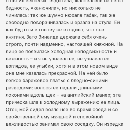
о своих векселях, вздыхала, жаловалась на свою
бедность, «канючила», но нисколько не
чинилась: так же шумно нюхала табак, так же
свободно поворачивалась и ерзала на стуле. Ей
как будто и в голову не входило, что она
княгиня. Зато Зинаида держала себя очень
строго, почти надменно, настоящей княжной. На
лице ее появилась холодная неподвижность и
важность – и я не узнавал ее, не узнавал ее
взглядов, ее улыбки, хотя и в этом новом виде
она мне казалась прекрасной. На ней было
легкое барежевое платье с бледно-синими
разводами; волосы ее падали длинными
локонами вдоль щек – на английский манер; эта
прическа шла к холодному выражению ее лица.
Отец мой сидел возле нее во время обеда и со
свойственной ему изящной и спокойной
вежливостью занимал свою соседку. Он изредка