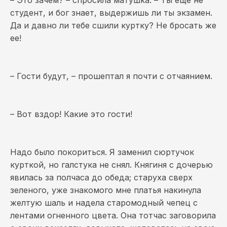
– Это зачем? – спросила матушка. – Ты еще не
студент, и бог знает, выдержишь ли ты экзамен.
Да и давно ли тебе сшили куртку? Не бросать же
ее!
– Гости будут, – прошептал я почти с отчаянием.
– Вот вздор! Какие это гости!
Надо было покориться. Я заменил сюртучок
курткой, но галстука не снял. Княгиня с дочерью
явилась за полчаса до обеда; старуха сверх
зеленого, уже знакомого мне платья накинула
желтую шаль и надела старомодный чепец с
лентами огненного цвета. Она тотчас заговорила