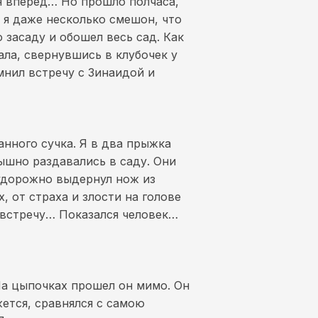
я вперед… Но прошло полчаса,
о я даже несколько смешон, что
засаду и обошел весь сад. Как
ала, свернувшись в клубочек у
мнил встречу с Зинаидой и
нного сучка. Я в два прыжка
лышно раздавались в саду. Они
судорожно выдернул нож из
, от страха и злости на голове
навстречу… Показался человек…
 На цыпочках прошел он мимо. Он
жется, сравнялся с самою