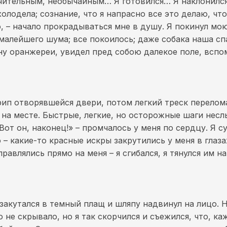
ачительным, необычайным… Я готовился… Я наклонилс
холодела; сознание, что я напрасно все это делаю, чт
– начало прокрадываться мне в душу. Я покинул мою 
малейшего шума; все покоилось; даже собака наша сп
ину оранжереи, увидел пред собою далекое поле, вспо
ип отворявшейся двери, потом легкий треск перелома
р на месте. Быстрые, легкие, но осторожные шаги нес
Вот он, наконец!» – промчалось у меня по сердцу. Я 
– какие-то красные искры закрутились у меня в глазах
авлялись прямо на меня – я сгибался, я тянулся им 
ь закутался в темный плащ и шляпу надвинул на лицо.
о не скрывало, но я так скорчился и съежился, что, ка