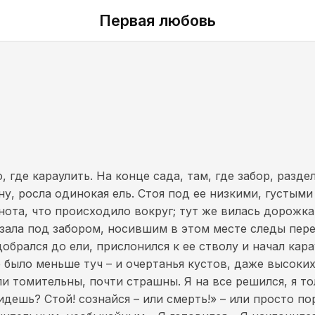
Первая любовь
, где караулить. На конце сада, там, где забор, разд
у, росла одинокая ель. Стоя под ее низкими, густыми
нота, что происходило вокруг; тут же вилась дорожка
зала под забором, носившим в этом месте следы перел
обрался до ели, прислонился к ее стволу и начал кара
бе было меньше туч – и очертанья кустов, даже высоки
 томительны, почти страшны. Я на все решился, я то
 идешь? Стой! сознайся – или смерть!» – или просто 