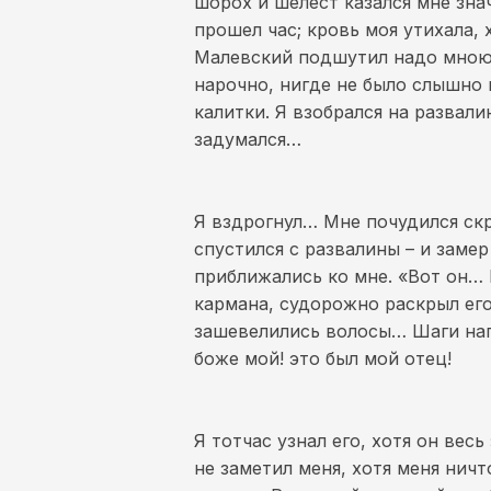
шорох и шелест казался мне зн
прошел час; кровь моя утихала, 
Малевский подшутил надо мною, 
нарочно, нигде не было слышно 
калитки. Я взобрался на развал
задумался…
Я вздрогнул… Мне почудился скр
спустился с развалины – и заме
приближались ко мне. «Вот он… 
кармана, судорожно раскрыл его 
зашевелились волосы… Шаги напр
боже мой! это был мой отец!
Я тотчас узнал его, хотя он вес
не заметил меня, хотя меня ничт