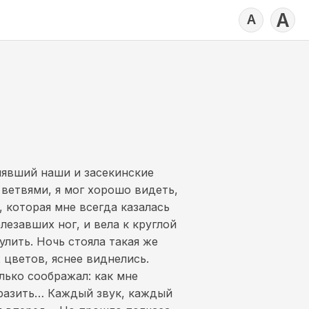
А
А
елявший наши и засекинские
 ветвями, я мог хорошо видеть,
, которая мне всегда казалась
езавших ног, и вела к круглой
улить. Ночь стояла такая же
х цветов, яснее виднелись.
лько соображал: как мне
поразить… Каждый звук, каждый